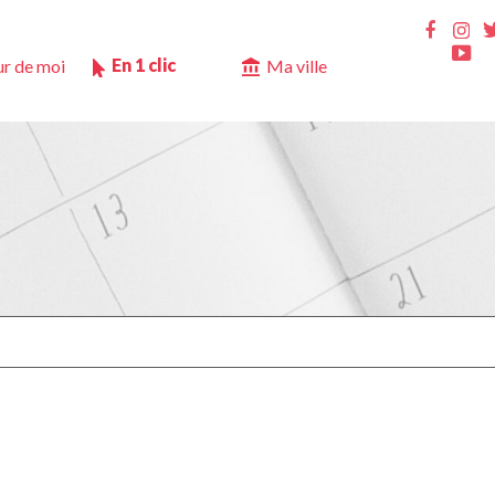
Ins
Faceb
Yo
En 1 clic
r de moi
Ma ville