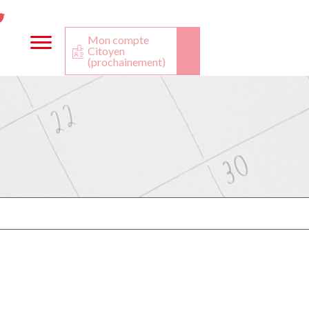
ta
ook
Twitter
utube
Mon compte
Citoyen
(prochainement)