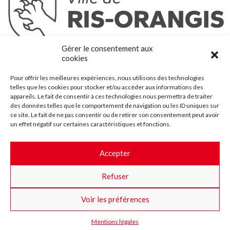
Ris-Orangis
Gérer le consentement aux
@2022 — Tous droits réservés
cookies
Mentions légales
Pour offrir les meilleures expériences, nous utilisons des technologies
Plan du site
telles que les cookies pour stocker et/ou accéder aux informations des
Contact
appareils. Le fait de consentir à ces technologies nous permettra de traiter
des données telles que le comportement de navigation ou les ID uniques sur
Accessibilité
ce site. Le fait de ne pas consentir ou de retirer son consentement peut avoir
Crédits
un effet négatif sur certaines caractéristiques et fonctions.
Les marchés publics
Accepter
Suggestions & Améliorations
Refuser
Facebook
Insta
Twitter
Youtube
Voir les préférences
Mentions légales