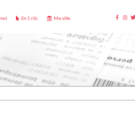
Ins
Faceb
 moi
En 1 clic
Ma ville