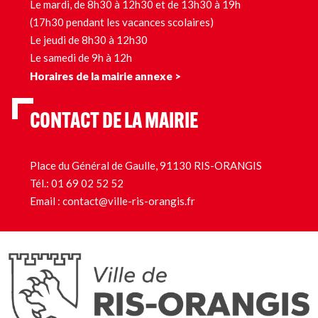
Le mardi, de 8h30 à 12h30 et de 13h30 à 19h
(17h30 pendant les vacances scolaires)
Le jeudi de 8h30 à 12h30
Le samedi de 9h à 12h
Horaires de la mairie annexe >
CONTACT DE LA MAIRIE
Place du Général de Gaulle, 91130 RIS-ORANGIS
Tél.:
01 69 02 52 52
Email :
contact@ville-ris-orangis.fr