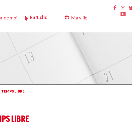
Ins
Faceb
Yo
En 1 clic
r de moi
Ma ville
T TEMPS LIBRE
MPS LIBRE