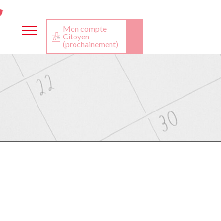
ta
ook
Twitter
utube
Mon compte
Citoyen
(prochainement)