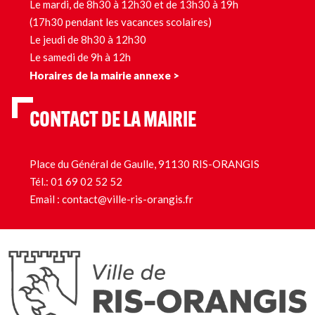
Le mardi, de 8h30 à 12h30 et de 13h30 à 19h
(17h30 pendant les vacances scolaires)
Le jeudi de 8h30 à 12h30
Le samedi de 9h à 12h
Horaires de la mairie annexe >
CONTACT DE LA MAIRIE
Place du Général de Gaulle, 91130 RIS-ORANGIS
Tél.:
01 69 02 52 52
Email :
contact@ville-ris-orangis.fr