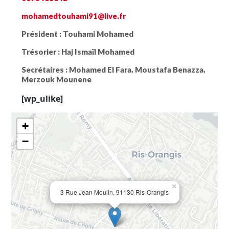
mohamedtouhami91@live.fr
Président :
Touhami Mohamed
Trésorier :
Haj Ismaïl Mohamed
Secrétaires :
Mohamed El Fara, Moustafa Benazza,
Merzouk Mounene
[wp_ulike]
+
−
×
3 Rue Jean Moulin, 91130 Ris-Orangis