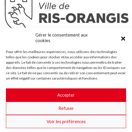
Ris-Orangis
Gérer le consentement aux
@2022 — Tous droits réservés
cookies
Mentions légales
Pour offrir les meilleures expériences, nous utilisons des technologies
Plan du site
telles que les cookies pour stocker et/ou accéder aux informations des
Contact
appareils. Le fait de consentir à ces technologies nous permettra de traiter
des données telles que le comportement de navigation ou les ID uniques sur
Accessibilité
ce site. Le fait de ne pas consentir ou de retirer son consentement peut avoir
Crédits
un effet négatif sur certaines caractéristiques et fonctions.
Les marchés publics
Accepter
Suggestions & Améliorations
Refuser
Facebook
Insta
Twitter
Youtube
Voir les préférences