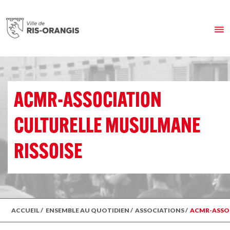
ACMR-ASSOCIATION
CULTURELLE MUSULMANE
RISSOISE
ACCUEIL
/
ENSEMBLE AU QUOTIDIEN
/
ASSOCIATIONS
/
ACMR-ASSOC