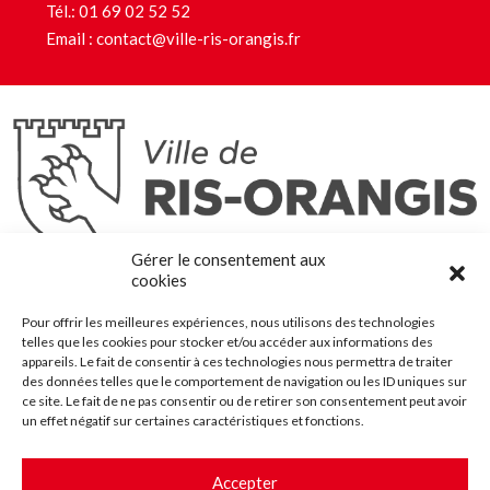
Tél.:
01 69 02 52 52
Email :
contact@ville-ris-orangis.fr
Ris-Orangis
Gérer le consentement aux
@2022 — Tous droits réservés
cookies
Mentions légales
Pour offrir les meilleures expériences, nous utilisons des technologies
Plan du site
telles que les cookies pour stocker et/ou accéder aux informations des
Contact
appareils. Le fait de consentir à ces technologies nous permettra de traiter
des données telles que le comportement de navigation ou les ID uniques sur
Accessibilité
ce site. Le fait de ne pas consentir ou de retirer son consentement peut avoir
Crédits
un effet négatif sur certaines caractéristiques et fonctions.
Les marchés publics
Accepter