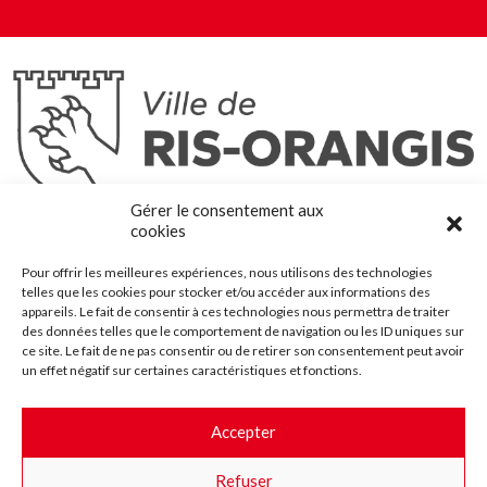
Ris-Orangis
Gérer le consentement aux
@2022 — Tous droits réservés
cookies
Mentions légales
Pour offrir les meilleures expériences, nous utilisons des technologies
Plan du site
telles que les cookies pour stocker et/ou accéder aux informations des
Contact
appareils. Le fait de consentir à ces technologies nous permettra de traiter
des données telles que le comportement de navigation ou les ID uniques sur
Accessibilité
ce site. Le fait de ne pas consentir ou de retirer son consentement peut avoir
Crédits
un effet négatif sur certaines caractéristiques et fonctions.
Les marchés publics
Accepter
Suggestions & Améliorations
Refuser