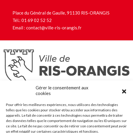
Place du Général de Gaulle, 91130 RIS-ORANGIS
Tél.:
01 69 02 52 52
Email :
contact@ville-ris-orangis.fr
Ris-Orangis
Gérer le consentement aux
@2022 — Tous droits réservés
cookies
Mentions légales
Pour offrir les meilleures expériences, nous utilisons des technologies
Plan du site
telles que les cookies pour stocker et/ou accéder aux informations des
Contact
appareils. Le fait de consentir à ces technologies nous permettra de traiter
des données telles que le comportement de navigation ou les ID uniques sur
Accessibilité
ce site. Le fait de ne pas consentir ou de retirer son consentement peut avoir
Crédits
un effet négatif sur certaines caractéristiques et fonctions.