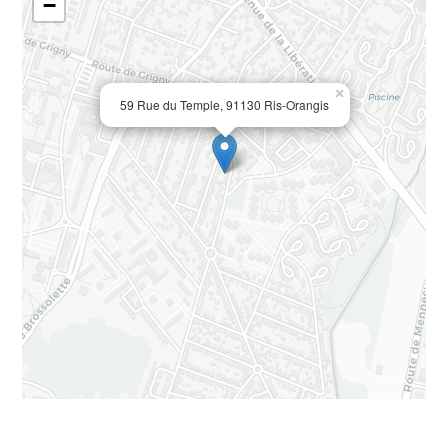
−
×
59 Rue du Temple, 91130 Ris-Orangis