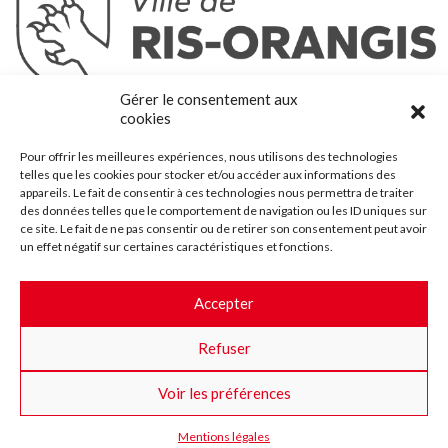
Ris-Orangis
Gérer le consentement aux
@2022 — Tous droits réservés
cookies
Mentions légales
Pour offrir les meilleures expériences, nous utilisons des technologies
Plan du site
telles que les cookies pour stocker et/ou accéder aux informations des
Contact
appareils. Le fait de consentir à ces technologies nous permettra de traiter
des données telles que le comportement de navigation ou les ID uniques sur
Accessibilité
ce site. Le fait de ne pas consentir ou de retirer son consentement peut avoir
Crédits
un effet négatif sur certaines caractéristiques et fonctions.
Les marchés publics
Accepter
Suggestions & Améliorations
Refuser
Facebook
Insta
Twitter
Youtube
Voir les préférences
Mentions légales