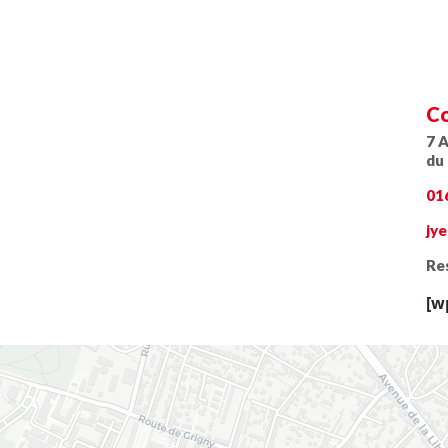
Co
7 
du
01
jy
Res
[w