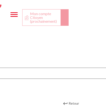
ta
ook
Twitter
utube
Mon compte
Citoyen
(prochainement)
Retour