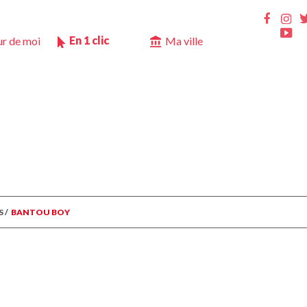
Ins
Faceb
Yo
En 1 clic
r de moi
Ma ville
S
/
BANTOU BOY