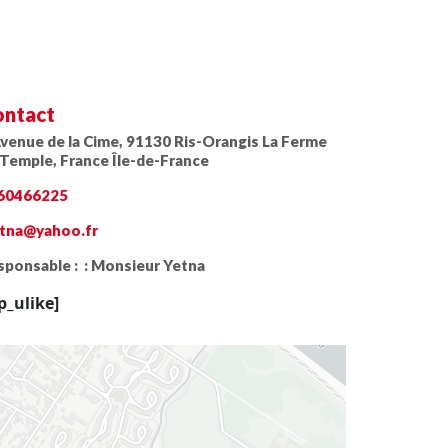
ntact
Avenue de la Cime, 91130 Ris-Orangis La Ferme
 Temple, France Île-de-France
60466225
etna@yahoo.fr
ponsable : :
Monsieur Yetna
p_ulike]