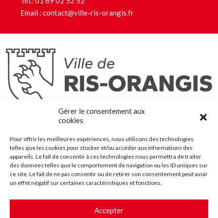
Tél.:
01 69 02 52 52
Email :
contact@ville-ris-orangis.fr
Ris-Orangis
Gérer le consentement aux
@2022 — Tous droits réservés
cookies
Mentions légales
Pour offrir les meilleures expériences, nous utilisons des technologies
Plan du site
telles que les cookies pour stocker et/ou accéder aux informations des
Contact
appareils. Le fait de consentir à ces technologies nous permettra de traiter
des données telles que le comportement de navigation ou les ID uniques sur
Accessibilité
ce site. Le fait de ne pas consentir ou de retirer son consentement peut avoir
Crédits
un effet négatif sur certaines caractéristiques et fonctions.
Les marchés publics
Accepter
Suggestions & Améliorations