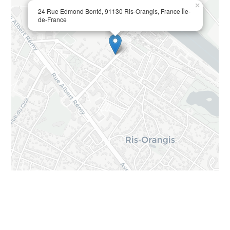
×
24 Rue Edmond Bonté, 91130 Ris-Orangis, France Île-
de-France