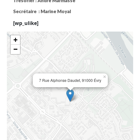
Trésorier :
André Marmasse
Secrétaire :
Marine Moyal
[wp_ulike]
+
−
×
7 Rue Alphonse Daudet, 91000 Évry