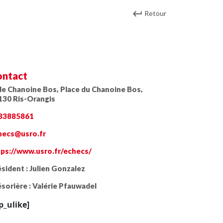
Retour
ntact
lle Chanoine Bos, Place du Chanoine Bos,
130 Ris-Orangis
83885861
hecs@usro.fr
tps://www.usro.fr/echecs/
sident :
Julien Gonzalez
sorière :
Valérie Pfauwadel
p_ulike]