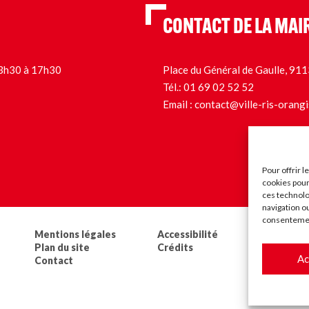
CONTACT DE LA MAI
 13h30 à 17h30
Place du Général de Gaulle, 9
Tél.:
01 69 02 52 52
Email :
contact@ville-ris-orangi
Pour offrir 
cookies pour
ces technolo
navigation ou
consentement
Mentions légales
Accessibilité
Les ma
Plan du site
Crédits
Sugge
Ac
Contact