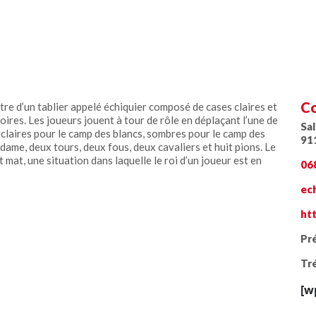
Co
tre d’un tablier appelé échiquier composé de cases claires et
ires. Les joueurs jouent à tour de rôle en déplaçant l’une de
Sa
, claires pour le camp des blancs, sombres pour le camp des
91
dame, deux tours, deux fous, deux cavaliers et huit pions. Le
t mat, une situation dans laquelle le roi d’un joueur est en
06
ec
ht
Pré
Tré
[w