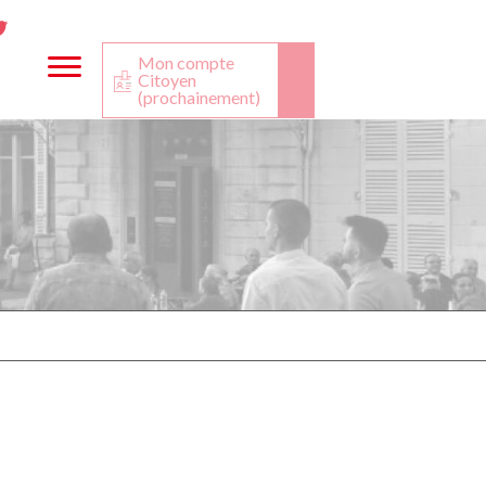
ta
ook
Twitter
utube
Mon compte
Citoyen
(prochainement)