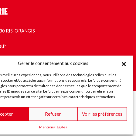
RIE
1130 RIS-ORANGIS
s.fr
Gérer le consentement aux cookies
les meilleures expériences, nous utilisons des technologies telles que les
 stocker et/ou accéder aux informations des appareils. Le fait de consentir à
gies nous permettra de traiter des données telles que le comportement de
 les ID uniques sur ce site. Le fait de ne pas consentir ou de retirer son
 peut avoir un effet négatif sur certaines caractéristiques et fonctions.
rchés publics
Facebook
Insta
Twitter
Youtube
stions & Améliorations
cepter
Refuser
Voir les préférences
Mentions légales