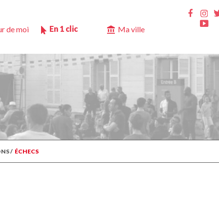
Ins
Faceb
Yo
En 1 clic
r de moi
Ma ville
ONS
/
ÉCHECS