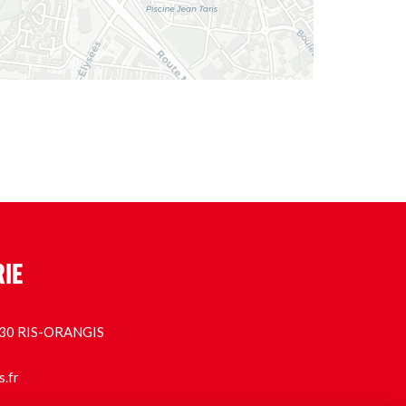
RIE
1130 RIS-ORANGIS
s.fr