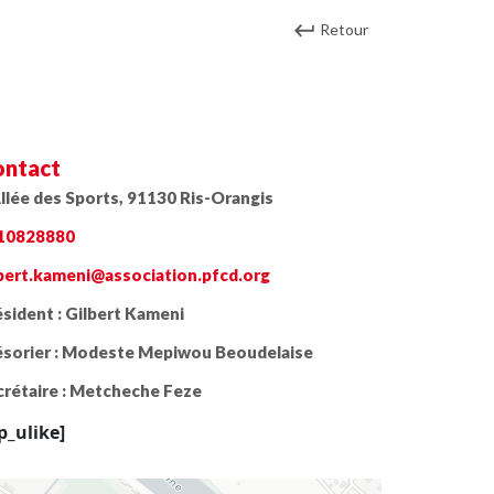
Retour
ntact
llée des Sports, 91130 Ris-Orangis
10828880
lbert.kameni@association.pfcd.org
sident :
Gilbert Kameni
sorier :
Modeste Mepiwou Beoudelaise
rétaire :
Metcheche Feze
p_ulike]