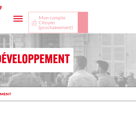
ta
ook
Twitter
utube
Mon compte
Citoyen
(prochainement)
DÉVELOPPEMENT
EMENT