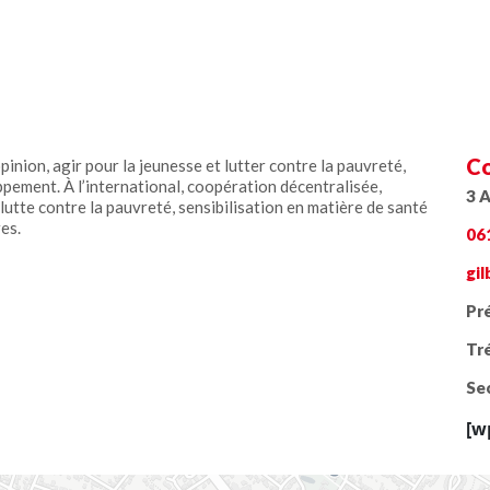
Co
pinion, agir pour la jeunesse et lutter contre la pauvreté,
pement. À l’international, coopération décentralisée,
3 A
tte contre la pauvreté, sensibilisation en matière de santé
res.
06
gi
Pré
Tré
Sec
[w