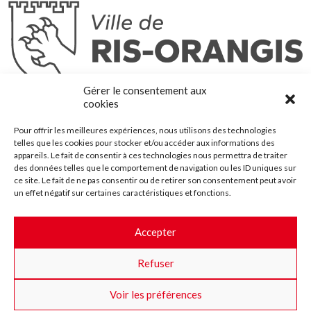
Ris-Orangis
Gérer le consentement aux
@2022 — Tous droits réservés
cookies
Mentions légales
Pour offrir les meilleures expériences, nous utilisons des technologies
Plan du site
telles que les cookies pour stocker et/ou accéder aux informations des
Contact
appareils. Le fait de consentir à ces technologies nous permettra de traiter
des données telles que le comportement de navigation ou les ID uniques sur
Accessibilité
ce site. Le fait de ne pas consentir ou de retirer son consentement peut avoir
Crédits
un effet négatif sur certaines caractéristiques et fonctions.
Les marchés publics
Accepter
Suggestions & Améliorations
Refuser
Facebook
Insta
Twitter
Youtube
Voir les préférences