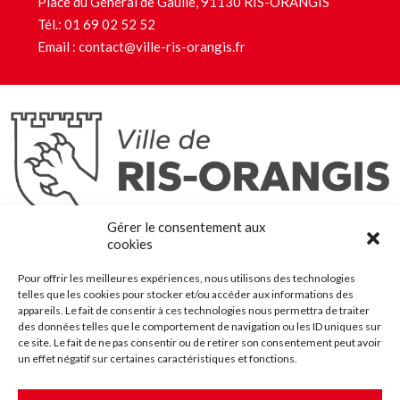
Place du Général de Gaulle, 91130 RIS-ORANGIS
Tél.:
01 69 02 52 52
Email :
contact@ville-ris-orangis.fr
Ris-Orangis
Gérer le consentement aux
@2022 — Tous droits réservés
cookies
Mentions légales
Pour offrir les meilleures expériences, nous utilisons des technologies
Plan du site
telles que les cookies pour stocker et/ou accéder aux informations des
Contact
appareils. Le fait de consentir à ces technologies nous permettra de traiter
des données telles que le comportement de navigation ou les ID uniques sur
Accessibilité
ce site. Le fait de ne pas consentir ou de retirer son consentement peut avoir
Crédits
un effet négatif sur certaines caractéristiques et fonctions.