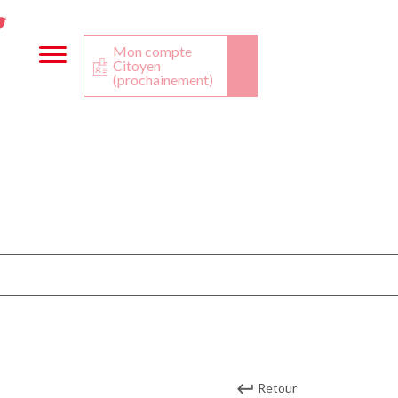
ta
ook
Twitter
utube
Mon compte
Citoyen
(prochainement)
Retour