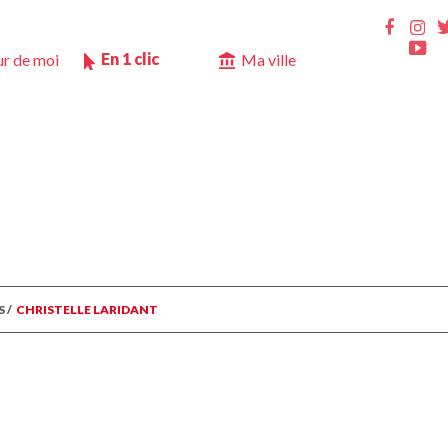
Ins
Faceb
Yo
En 1 clic
r de moi
Ma ville
S
/
CHRISTELLE LARIDANT