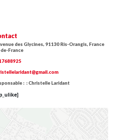
ntact
Avenue des Glycines, 91130 Ris-Orangis, France
e-de-France
17688925
ristellelaridant@gmail.com
ponsable : :
Christelle Laridant
p_ulike]