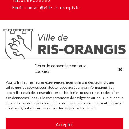
Tél.:
01 69 02 52 52
Email :
contact@ville-ris-orangis.fr
Ris-Orangis
Gérer le consentement aux
@2022 — Tous droits réservés
cookies
Mentions légales
Pour offrir les meilleures expériences, nous utilisons des technologies
Plan du site
telles que les cookies pour stocker et/ou accéder aux informations des
Contact
appareils. Le fait de consentir à ces technologies nous permettra de traiter
des données telles que le comportement de navigation ou les ID uniques sur
Accessibilité
ce site. Le fait de ne pas consentir ou de retirer son consentement peut avoir
Crédits
un effet négatif sur certaines caractéristiques et fonctions.
Les marchés publics
Accepter
Suggestions & Améliorations