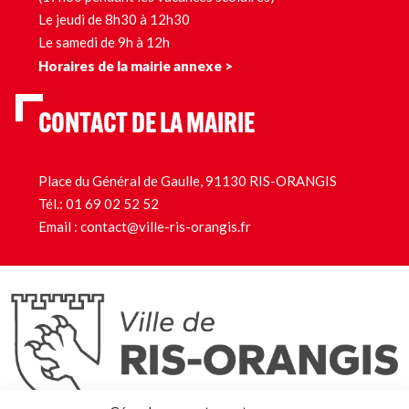
Le jeudi de 8h30 à 12h30
Le samedi de 9h à 12h
Horaires de la mairie annexe >
CONTACT DE LA MAIRIE
Place du Général de Gaulle, 91130 RIS-ORANGIS
Tél.:
01 69 02 52 52
Email :
contact@ville-ris-orangis.fr
Ris-Orangis