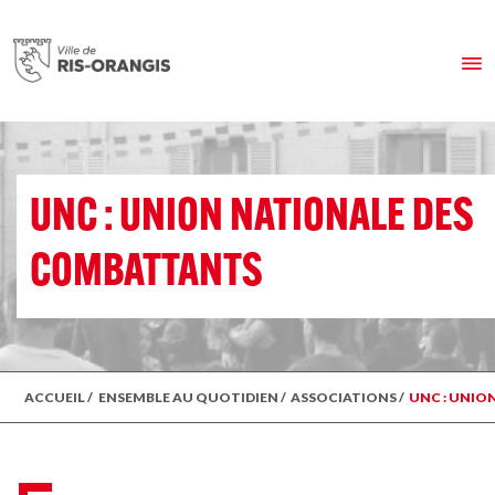
UNC : UNION NATIONALE DES
COMBATTANTS
ACCUEIL
/
ENSEMBLE AU QUOTIDIEN
/
ASSOCIATIONS
/
UNC : UNIO