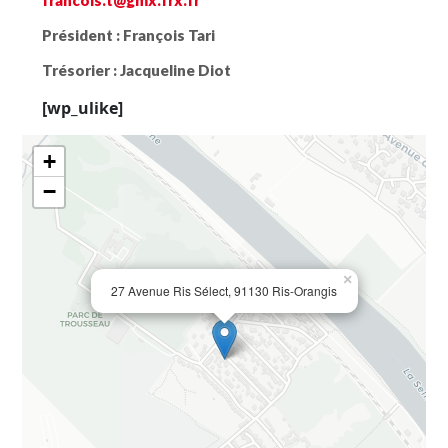
francois.t@gmx.frx.fr
Président :
François Tari
Trésorier :
Jacqueline Diot
[wp_ulike]
+
−
×
27 Avenue Ris Sélect, 91130 Ris-Orangis