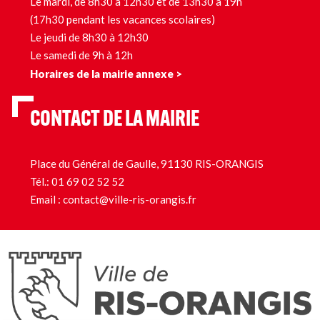
Le mardi, de 8h30 à 12h30 et de 13h30 à 19h
(17h30 pendant les vacances scolaires)
Le jeudi de 8h30 à 12h30
Le samedi de 9h à 12h
Horaires de la mairie annexe >
CONTACT DE LA MAIRIE
Place du Général de Gaulle, 91130 RIS-ORANGIS
Tél.:
01 69 02 52 52
Email :
contact@ville-ris-orangis.fr