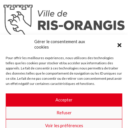
Ris-Orangis
Gérer le consentement aux
@2022 — Tous droits réservés
cookies
Mentions légales
Pour offrir les meilleures expériences, nous utilisons des technologies
Plan du site
telles que les cookies pour stocker et/ou accéder aux informations des
Contact
appareils. Le fait de consentir à ces technologies nous permettra de traiter
des données telles que le comportement de navigation ou les ID uniques sur
Accessibilité
ce site. Le fait de ne pas consentir ou de retirer son consentement peut avoir
Crédits
un effet négatif sur certaines caractéristiques et fonctions.
Les marchés publics
Accepter
Suggestions & Améliorations
Refuser
Facebook
Insta
Twitter
Youtube
Voir les préférences