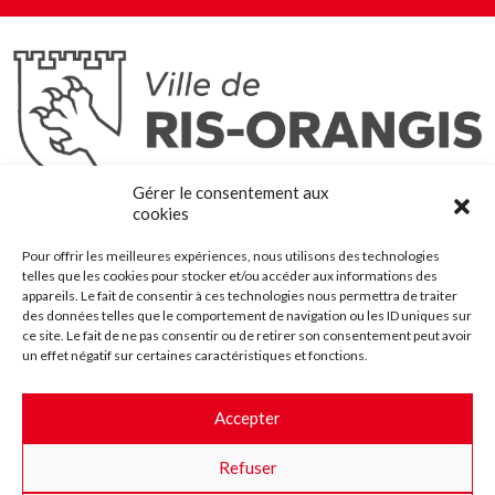
Ris-Orangis
Gérer le consentement aux
@2022 — Tous droits réservés
cookies
Mentions légales
Pour offrir les meilleures expériences, nous utilisons des technologies
Plan du site
telles que les cookies pour stocker et/ou accéder aux informations des
Contact
appareils. Le fait de consentir à ces technologies nous permettra de traiter
des données telles que le comportement de navigation ou les ID uniques sur
Accessibilité
ce site. Le fait de ne pas consentir ou de retirer son consentement peut avoir
Crédits
un effet négatif sur certaines caractéristiques et fonctions.
Les marchés publics
Accepter
Suggestions & Améliorations
Refuser