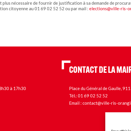
st plus nécessaire de fournir de justification à sa demande de procura
ation citoyenne au 01 69 02 52 52 ou par mail :
elections@ville-ris-o
CONTACT DE LA MAI
 13h30 à 17h30
Place du Général de Gaulle, 9
Tél.:
01 69 02 52 52
Email :
contact@ville-ris-orangi
Pour offrir 