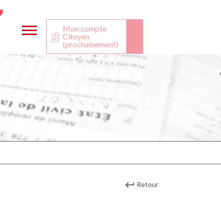
ta
ook
Twitter
utube
Mon compte
Citoyen
(prochainement)
Retour