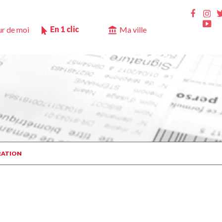
Ins
Faceb
Yo
En 1 clic
r de moi
Ma ville
RATION