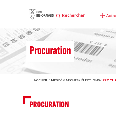
Rechercher
Autou
Procuration
ACCUEIL
/
MES DÉMARCHES
/
ÉLECTIONS
/
PROCU
PROCURATION