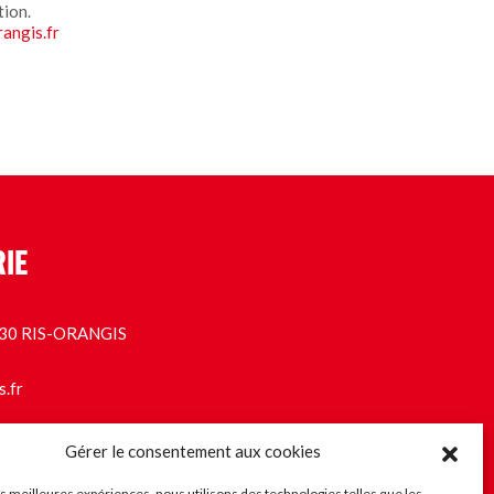
tion.
rangis.fr
RIE
1130 RIS-ORANGIS
s.fr
Gérer le consentement aux cookies
les meilleures expériences, nous utilisons des technologies telles que les