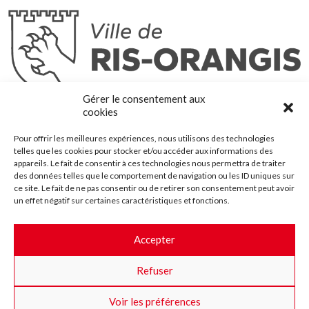
Ris-Orangis
Gérer le consentement aux
@2022 — Tous droits réservés
cookies
Mentions légales
Pour offrir les meilleures expériences, nous utilisons des technologies
Plan du site
telles que les cookies pour stocker et/ou accéder aux informations des
Contact
appareils. Le fait de consentir à ces technologies nous permettra de traiter
des données telles que le comportement de navigation ou les ID uniques sur
Accessibilité
ce site. Le fait de ne pas consentir ou de retirer son consentement peut avoir
Crédits
un effet négatif sur certaines caractéristiques et fonctions.
Les marchés publics
Accepter
Suggestions & Améliorations
Refuser
Facebook
Insta
Twitter
Youtube
Voir les préférences