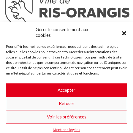
Ris-Orangis
Gérer le consentement aux
@2022 — Tous droits réservés
cookies
Mentions légales
Pour offrir les meilleures expériences, nous utilisons des technologies
Plan du site
telles que les cookies pour stocker et/ou accéder aux informations des
Contact
appareils. Le fait de consentir à ces technologies nous permettra de traiter
des données telles que le comportement de navigation ou les ID uniques sur
Accessibilité
ce site. Le fait de ne pas consentir ou de retirer son consentement peut avoir
Crédits
un effet négatif sur certaines caractéristiques et fonctions.
Les marchés publics
Accepter
Suggestions & Améliorations
Refuser
Facebook
Insta
Twitter
Youtube
Voir les préférences
Mentions légales