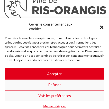
Ris-Orangis
Gérer le consentement aux
@2022 — Tous droits réservés
cookies
Mentions légales
Pour offrir les meilleures expériences, nous utilisons des technologies
Plan du site
telles que les cookies pour stocker et/ou accéder aux informations des
Contact
appareils. Le fait de consentir à ces technologies nous permettra de traiter
des données telles que le comportement de navigation ou les ID uniques sur
Accessibilité
ce site. Le fait de ne pas consentir ou de retirer son consentement peut avoir
Crédits
un effet négatif sur certaines caractéristiques et fonctions.
Les marchés publics
Accepter
Suggestions & Améliorations
Refuser
Facebook
Insta
Twitter
Youtube
Voir les préférences
Mentions légales