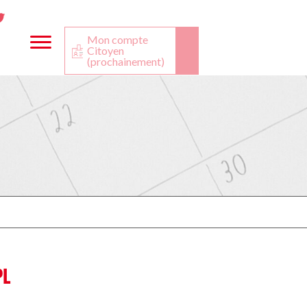
ta
ook
Twitter
utube
Mon compte
Citoyen
(prochainement)
PL