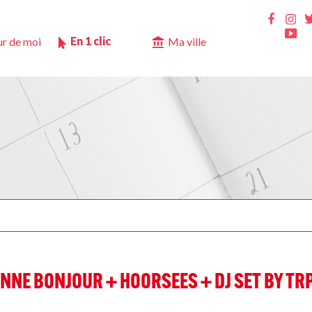
Ins
Faceb
Yo
En 1 clic
r de moi
Ma ville
EANNE BONJOUR + HOORSEES + DJ SET BY TR