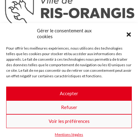
Ris-Orangis
Gérer le consentement aux
@2022 — Tous droits réservés
cookies
Mentions légales
Pour offrir les meilleures expériences, nous utilisons des technologies
Plan du site
telles que les cookies pour stocker et/ou accéder aux informations des
Contact
appareils. Le fait de consentir à ces technologies nous permettra de traiter
des données telles que le comportement de navigation ou les ID uniques sur
Accessibilité
ce site. Le fait de ne pas consentir ou de retirer son consentement peut avoir
Crédits
un effet négatif sur certaines caractéristiques et fonctions.
Les marchés publics
Accepter
Suggestions & Améliorations
Refuser
Facebook
Insta
Twitter
Youtube
Voir les préférences
Mentions légales