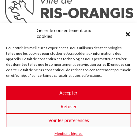
Ris-Orangis
Gérer le consentement aux
@2022 — Tous droits réservés
cookies
Mentions légales
Pour offrir les meilleures expériences, nous utilisons des technologies
Plan du site
telles que les cookies pour stocker et/ou accéder aux informations des
Contact
appareils. Le fait de consentir à ces technologies nous permettra de traiter
des données telles que le comportement de navigation ou les ID uniques sur
Accessibilité
ce site. Le fait de ne pas consentir ou de retirer son consentement peut avoir
Crédits
un effet négatif sur certaines caractéristiques et fonctions.
Les marchés publics
Accepter
Suggestions & Améliorations
Refuser
Facebook
Insta
Twitter
Youtube
Voir les préférences
Mentions légales