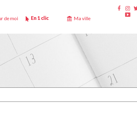
Ins
Faceb
Yo
En 1 clic
r de moi
Ma ville