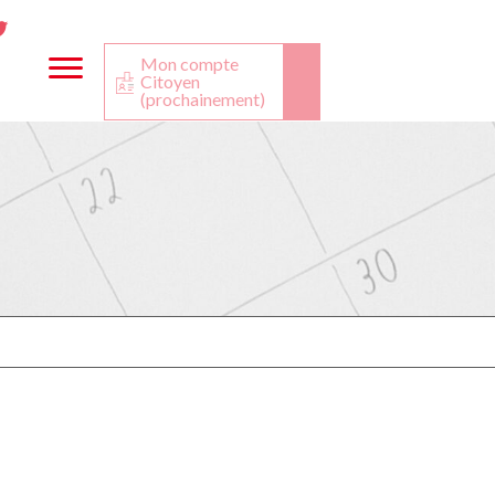
ta
ook
Twitter
utube
Mon compte
Citoyen
(prochainement)