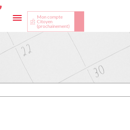
ta
ook
Twitter
utube
Mon compte
Citoyen
(prochainement)