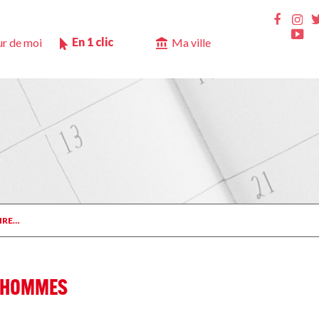
Ins
Faceb
Yo
En 1 clic
r de moi
Ma ville
IRE…
S HOMMES