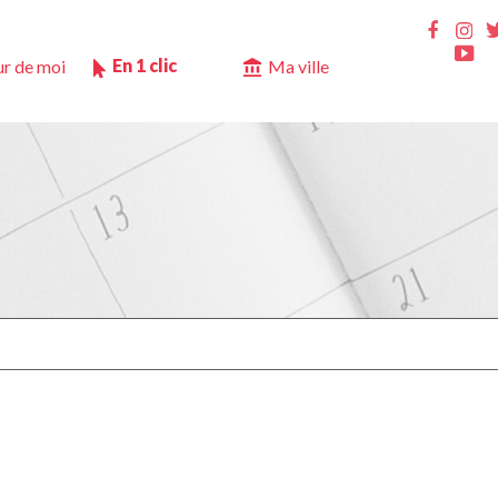
Ins
Faceb
Yo
En 1 clic
r de moi
Ma ville