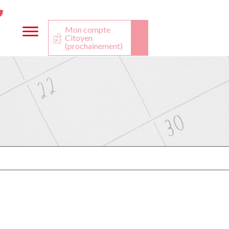
ta
ook
Twitter
utube
Mon compte
Citoyen
(prochainement)