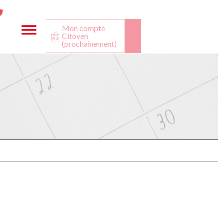
ta
ook
Twitter
utube
Mon compte
Citoyen
(prochainement)