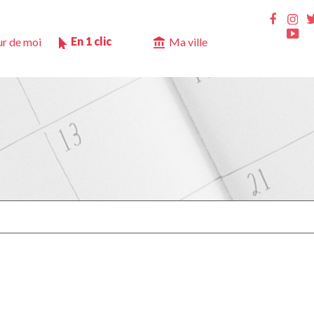
Ins
Faceb
Yo
En 1 clic
r de moi
Ma ville