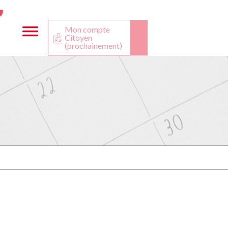
ta
ook
Twitter
utube
Mon compte
Citoyen
(prochainement)