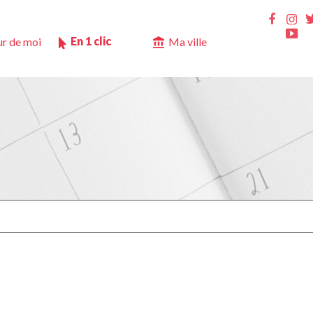
Ins
Faceb
Yo
En 1 clic
r de moi
Ma ville