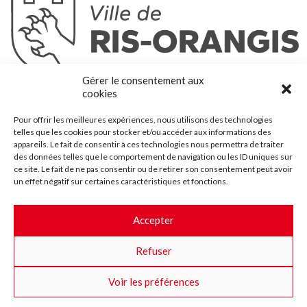
Ris-Orangis
Gérer le consentement aux
@2022 — Tous droits réservés
cookies
Mentions légales
Pour offrir les meilleures expériences, nous utilisons des technologies
Plan du site
telles que les cookies pour stocker et/ou accéder aux informations des
Contact
appareils. Le fait de consentir à ces technologies nous permettra de traiter
des données telles que le comportement de navigation ou les ID uniques sur
Accessibilité
ce site. Le fait de ne pas consentir ou de retirer son consentement peut avoir
Crédits
un effet négatif sur certaines caractéristiques et fonctions.
Les marchés publics
Accepter
Suggestions & Améliorations
Refuser
Facebook
Insta
Twitter
Youtube
Voir les préférences