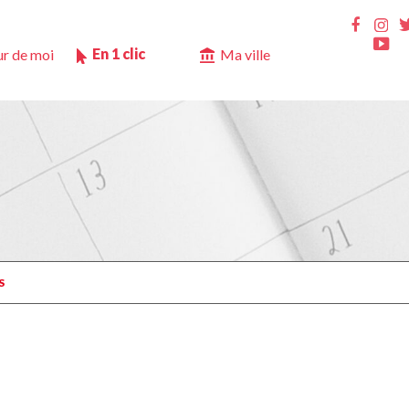
Ins
Faceb
Yo
En 1 clic
r de moi
Ma ville
S