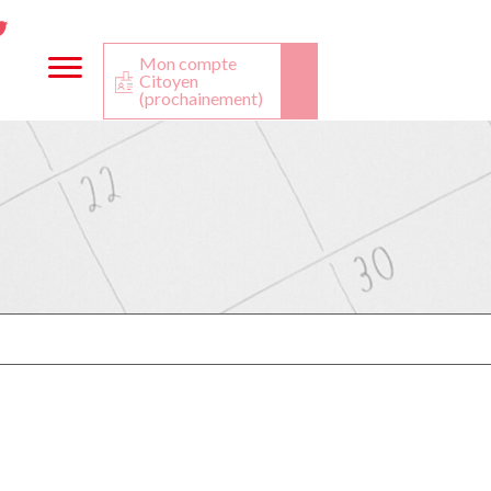
ta
ook
Twitter
utube
Mon compte
Citoyen
(prochainement)