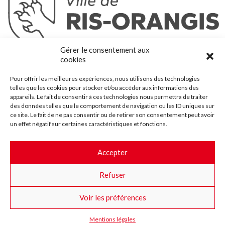
Ris-Orangis
Gérer le consentement aux
@2022 — Tous droits réservés
cookies
Mentions légales
Pour offrir les meilleures expériences, nous utilisons des technologies
Plan du site
telles que les cookies pour stocker et/ou accéder aux informations des
Contact
appareils. Le fait de consentir à ces technologies nous permettra de traiter
des données telles que le comportement de navigation ou les ID uniques sur
Accessibilité
ce site. Le fait de ne pas consentir ou de retirer son consentement peut avoir
Crédits
un effet négatif sur certaines caractéristiques et fonctions.
Les marchés publics
Accepter
Suggestions & Améliorations
Refuser
Facebook
Insta
Twitter
Youtube
Voir les préférences
Mentions légales