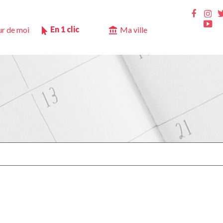
Ins
Faceb
Yo
En 1 clic
r de moi
Ma ville