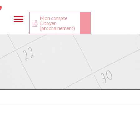
ta
ook
Twitter
utube
Mon compte
Citoyen
(prochainement)