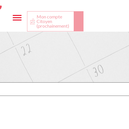
ta
ook
Twitter
utube
Mon compte
Citoyen
(prochainement)