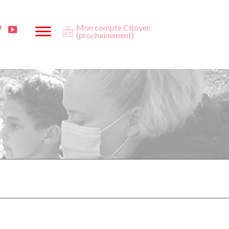
Mon compte Citoyen
ta
ook
Twitter
Youtube
(prochainement)