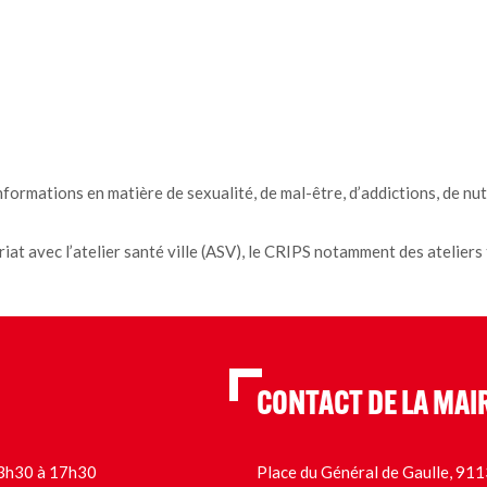
nformations en matière de sexualité, de mal-être, d’addictions, de nu
at avec l’atelier santé ville (ASV), le CRIPS notamment des ateliers t
CONTACT DE LA MAI
 13h30 à 17h30
Place du Général de Gaulle, 9