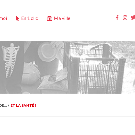
Ins
Faceb
 moi
En 1 clic
Ma ville
(DE…
/
ET LA SANTÉ ?