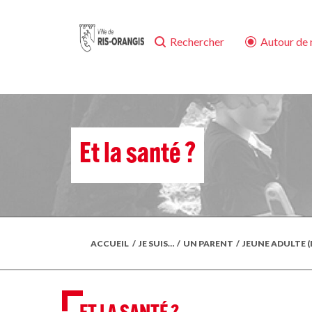
Rechercher
Autour de
Et la santé ?
ACCUEIL
/
JE SUIS…
/
UN PARENT
/
JEUNE ADULTE 