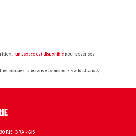
trition…
un espace est disponible
pour poser ses
hématiques : « écrans et sommeil », « addictions »,
RIE
1130 RIS-ORANGIS