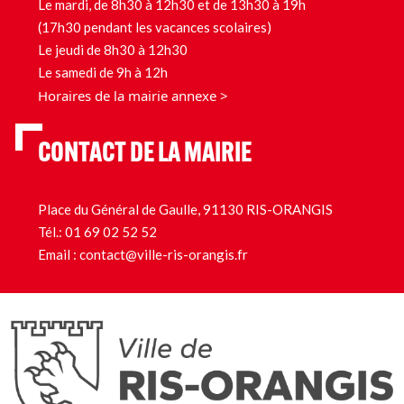
Le mardi, de 8h30 à 12h30 et de 13h30 à 19h
(17h30 pendant les vacances scolaires)
Le jeudi de 8h30 à 12h30
Le samedi de 9h à 12h
Horaires de la mairie annexe >
CONTACT DE LA MAIRIE
Place du Général de Gaulle, 91130 RIS-ORANGIS
Tél.:
01 69 02 52 52
Email :
contact@ville-ris-orangis.fr