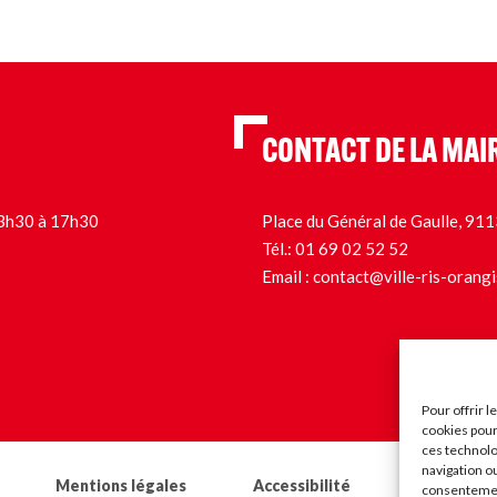
CONTACT DE LA MAI
 13h30 à 17h30
Place du Général de Gaulle, 9
Tél.:
01 69 02 52 52
Email :
contact@ville-ris-orangi
Pour offrir 
cookies pour
ces technolo
navigation ou
Mentions légales
Accessibilité
Les ma
consentement