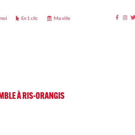
Ins
Faceb
 moi
En 1 clic
Ma ville
MBLE À RIS-ORANGIS