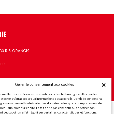
RIE
1130 RIS-ORANGIS
s.fr
Gérer le consentement aux cookies
les meilleures expériences, nous utilisons des technologies telles que les
 stocker et/ou accéder aux informations des appareils. Le fait de consentir à
gies nous permettra de traiter des données telles que le comportement de
 les ID uniques sur ce site. Le fait de ne pas consentir ou de retirer son
rchés publics
 peut avoir un effet négatif sur certaines caractéristiques et fonctions.