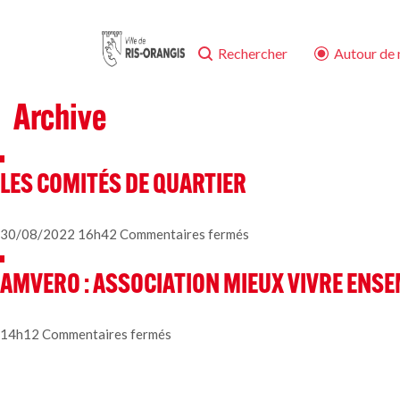
Rechercher
Autour de
Archive
LES COMITÉS DE QUARTIER
sur
30/08/2022 16h42
Commentaires fermés
LES
COMITÉS
AMVERO : ASSOCIATION MIEUX VIVRE ENSE
DE
QUARTIER
sur
14h12
Commentaires fermés
AMVERO
:
ASSOCIATION