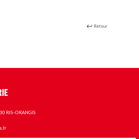
Retour
RIE
1130 RIS-ORANGIS
s.fr