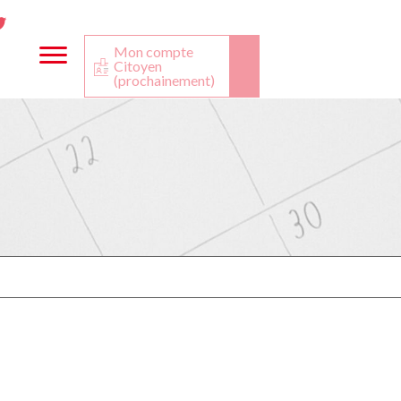
ta
ook
Twitter
utube
Mon compte
Citoyen
(prochainement)