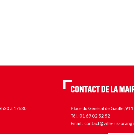
CONTACT DE LA MAI
 13h30 à 17h30
Place du Général de Gaulle, 9
Tél.:
01 69 02 52 52
Email :
contact@ville-ris-orangi