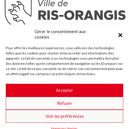
Ris-Orangis
Gérer le consentement aux
@2022 — Tous droits réservés
cookies
Mentions légales
Pour offrir les meilleures expériences, nous utilisons des technologies
Plan du site
telles que les cookies pour stocker et/ou accéder aux informations des
Contact
appareils. Le fait de consentir à ces technologies nous permettra de traiter
des données telles que le comportement de navigation ou les ID uniques sur
Accessibilité
ce site. Le fait de ne pas consentir ou de retirer son consentement peut avoir
Crédits
un effet négatif sur certaines caractéristiques et fonctions.
Les marchés publics
Accepter
Suggestions & Améliorations
Refuser
Facebook
Insta
Twitter
Youtube
Voir les préférences
Mentions légales