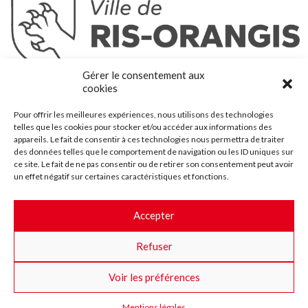
Ris-Orangis
Gérer le consentement aux
@2022 — Tous droits réservés
cookies
Mentions légales
Pour offrir les meilleures expériences, nous utilisons des technologies
Plan du site
telles que les cookies pour stocker et/ou accéder aux informations des
Contact
appareils. Le fait de consentir à ces technologies nous permettra de traiter
des données telles que le comportement de navigation ou les ID uniques sur
Accessibilité
ce site. Le fait de ne pas consentir ou de retirer son consentement peut avoir
Crédits
un effet négatif sur certaines caractéristiques et fonctions.
Les marchés publics
Accepter
Suggestions & Améliorations
Refuser
Facebook
Insta
Twitter
Youtube
Voir les préférences
Mentions légales