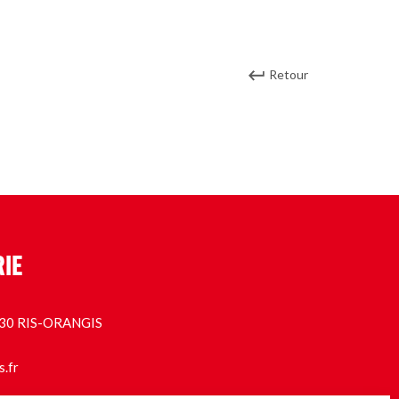
Retour
RIE
1130 RIS-ORANGIS
s.fr