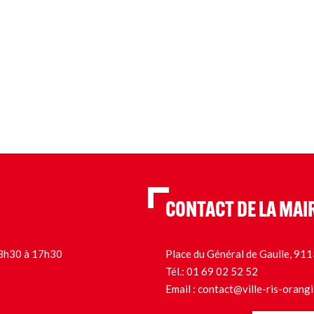
CONTACT DE LA MAI
 13h30 à 17h30
Place du Général de Gaulle, 9
Tél.:
01 69 02 52 52
Email :
contact@ville-ris-orangi