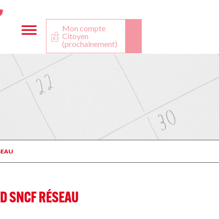
ta
ook
Twitter
utube
Mon compte
Citoyen
(prochainement)
SEAU
 D SNCF RÉSEAU