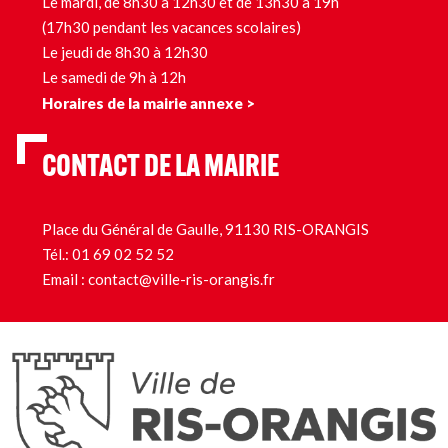
Le mardi, de 8h30 à 12h30 et de 13h30 à 19h
(17h30 pendant les vacances scolaires)
Le jeudi de 8h30 à 12h30
Le samedi de 9h à 12h
Horaires de la mairie annexe >
CONTACT DE LA MAIRIE
Place du Général de Gaulle, 91130 RIS-ORANGIS
Tél.:
01 69 02 52 52
Email :
contact@ville-ris-orangis.fr