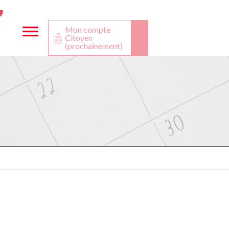
ta
ook
Twitter
utube
Mon compte
Citoyen
(prochainement)