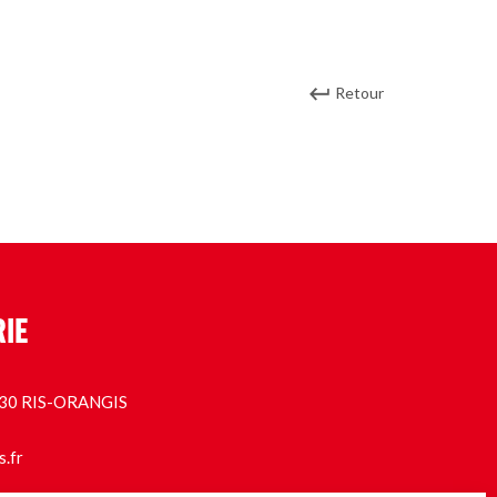
Retour
RIE
1130 RIS-ORANGIS
s.fr