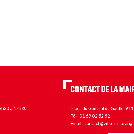
CONTACT DE LA MAI
 13h30 à 17h30
Place du Général de Gaulle, 9
Tél.:
01 69 02 52 52
Email :
contact@ville-ris-orangi